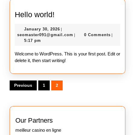
Hello
Hello world!
world!
January
January 30, 2026
|
30,
seomaster091@gmail.com
seomaster091@gmail.com
0 Comments
|
|
2026
5:17 pm
Welcome to WordPress. This is your first post. Edit or
delete it, then start writing!
Posts
Previous
1
2
pagination
Our Partners
meilleur casino en ligne