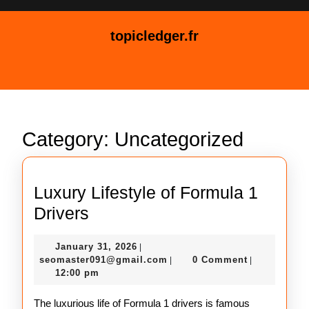
Skip
to
topicledger.fr
content
Skip
Open
to
Button
content
Category:
Uncategorized
Luxury Lifestyle of Formula 1
Luxury
Drivers
Lifestyle
January
January 31, 2026
|
of
31,
seomaster091@gmail.com
seomaster091@gmail.com
0 Comment
|
|
Formula
2026
12:00 pm
1
The luxurious life of Formula 1 drivers is famous