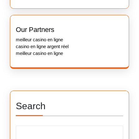
Our Partners
meilleur casino en ligne
casino en ligne argent réel
meilleur casino en ligne
Search