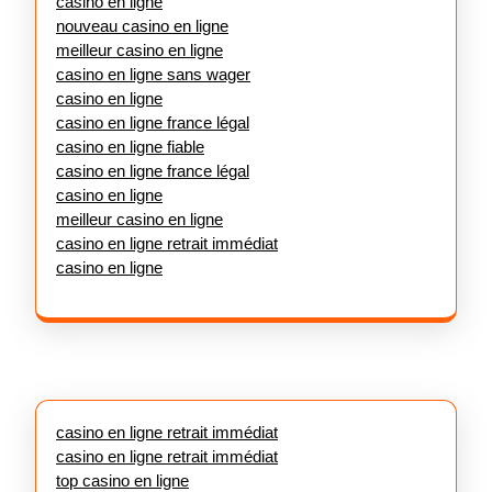
casino en ligne
nouveau casino en ligne
meilleur casino en ligne
casino en ligne sans wager
casino en ligne
casino en ligne france légal
casino en ligne fiable
casino en ligne france légal
casino en ligne
meilleur casino en ligne
casino en ligne retrait immédiat
casino en ligne
casino en ligne retrait immédiat
casino en ligne retrait immédiat
top casino en ligne