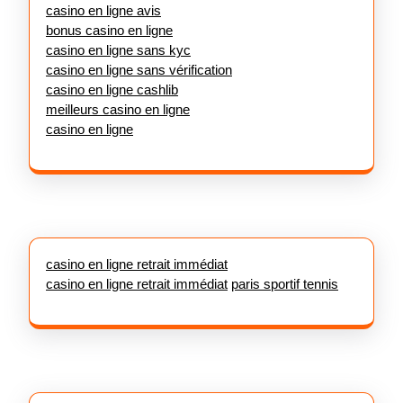
casino en ligne avis
bonus casino en ligne
casino en ligne sans kyc
casino en ligne sans vérification
casino en ligne cashlib
meilleurs casino en ligne
casino en ligne
casino en ligne retrait immédiat
casino en ligne retrait immédiat
paris sportif tennis