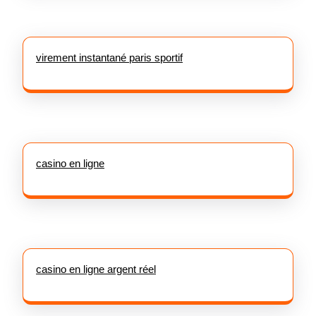
virement instantané paris sportif
casino en ligne
casino en ligne argent réel