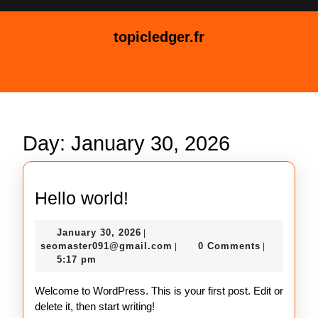
Skip
to
topicledger.fr
content
Skip
Open
to
Button
content
Day:
January 30, 2026
Hello
Hello world!
world!
January
January 30, 2026
|
30,
seomaster091@gmail.com
seomaster091@gmail.com
0 Comments
|
|
2026
5:17 pm
Welcome to WordPress. This is your first post. Edit or
delete it, then start writing!