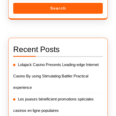
Search
Recent Posts
Lolajack Casino Presents Leading-edge Internet
Casino By using Stimulating Battler Practical
experience
Les joueurs bénéficient promotions spéciales
casinos en ligne populaires