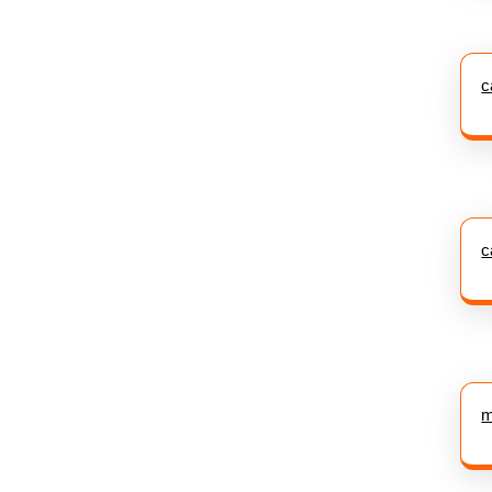
c
c
m