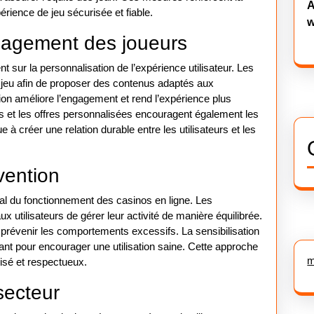
A
érience de jeu sécurisée et fiable.
w
gagement des joueurs
 sur la personnalisation de l’expérience utilisateur. Les
jeu afin de proposer des contenus adaptés aux
tion améliore l’engagement et rend l’expérience plus
t les offres personnalisées encouragent également les
ue à créer une relation durable entre les utilisateurs et les
vention
l du fonctionnement des casinos en ligne. Les
x utilisateurs de gérer leur activité de manière équilibrée.
 prévenir les comportements excessifs. La sensibilisation
nt pour encourager une utilisation saine. Cette approche
m
isé et respectueux.
secteur