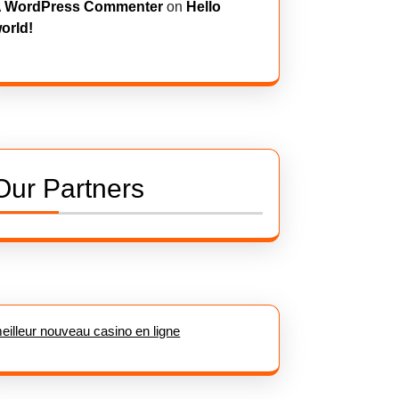
 WordPress Commenter
on
Hello
orld!
Our Partners
eilleur nouveau casino en ligne