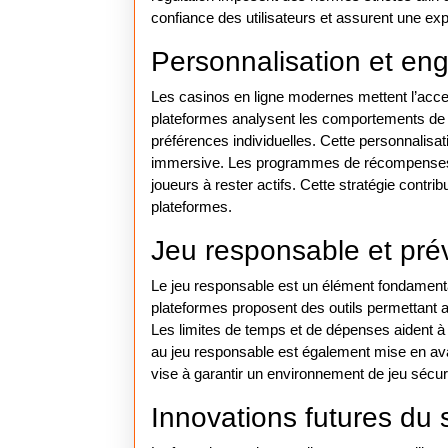
confiance des utilisateurs et assurent une exp
Personnalisation et en
Les casinos en ligne modernes mettent l’accent
plateformes analysent les comportements de 
préférences individuelles. Cette personnalisa
immersive. Les programmes de récompenses e
joueurs à rester actifs. Cette stratégie contrib
plateformes.
Jeu responsable et pré
Le jeu responsable est un élément fondamenta
plateformes proposent des outils permettant au
Les limites de temps et de dépenses aident à
au jeu responsable est également mise en ava
vise à garantir un environnement de jeu sécur
Innovations futures du 