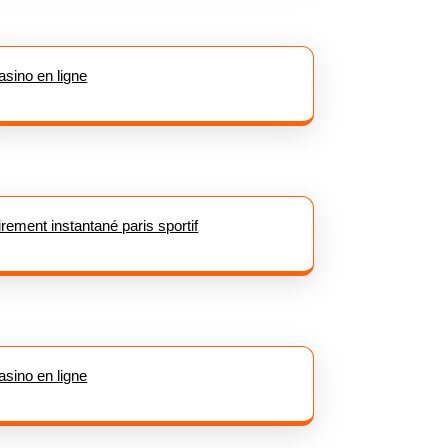
asino en ligne
irement instantané paris sportif
asino en ligne