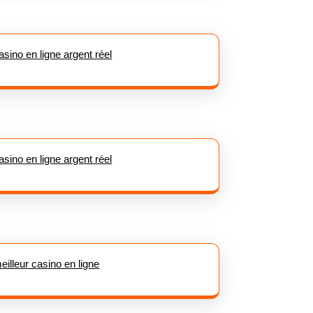
asino en ligne argent réel
asino en ligne argent réel
eilleur casino en ligne