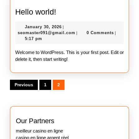
Hello
Hello world!
world!
January
January 30, 2026
|
30,
seomaster091@gmail.com
seomaster091@gmail.com
0 Comments
|
|
2026
5:17 pm
Welcome to WordPress. This is your first post. Edit or
delete it, then start writing!
Posts
Previous
1
2
pagination
Our Partners
meilleur casino en ligne
casino en ligne argent réel