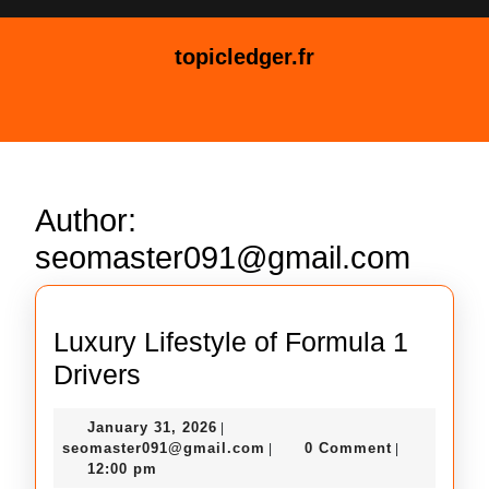
Skip
to
topicledger.fr
content
Skip
Open
to
Button
content
Author:
seomaster091@gmail.com
Luxury Lifestyle of Formula 1
Luxury
Drivers
Lifestyle
January
January 31, 2026
|
of
31,
seomaster091@gmail.com
seomaster091@gmail.com
0 Comment
|
|
Formula
2026
12:00 pm